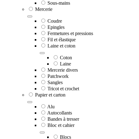
Sous-mains
Mercerie
Coudre
Epingles
Fermetures et pressions
Fil et élastique
Laine et coton
Coton
Laine
Mercerie divers
Patchwork
Sangles
Tricot et crochet
Papier et carton
Alu
Autocollants
Bandes à tresser
Bloc et cahier
Blocs