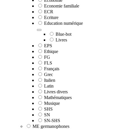
Economie
Economie familiale
ECR
Ecriture
Education numérique
Blue-bot
Livres
EPS
Ethique
FG
FLS
Français
Grec
Italien
Latin
Livres divers
Mathématiques
Musique
SHS
SN
SN-SHS
ME germanophones