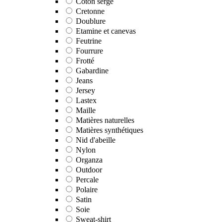
Coton sergé
Cretonne
Doublure
Etamine et canevas
Feutrine
Fourrure
Frotté
Gabardine
Jeans
Jersey
Lastex
Maille
Matières naturelles
Matières synthétiques
Nid d'abeille
Nylon
Organza
Outdoor
Percale
Polaire
Satin
Soie
Sweat-shirt