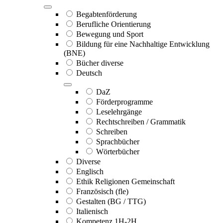
Begabtenförderung
Berufliche Orientierung
Bewegung und Sport
Bildung für eine Nachhaltige Entwicklung
(BNE)
Bücher diverse
Deutsch
DaZ
Förderprogramme
Leselehrgänge
Rechtschreiben / Grammatik
Schreiben
Sprachbücher
Wörterbücher
Diverse
Englisch
Ethik Religionen Gemeinschaft
Französisch (fle)
Gestalten (BG / TTG)
Italienisch
Kompetenz 1H-2H