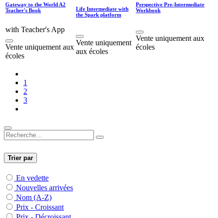
Gateway to the World A2
Perspective Pre-Intermediate
Life Intermediate with
Teacher's Book
Workbook
the Spark platform
with Teacher's App
Vente uniquement aux
Vente uniquement
Vente uniquement aux
écoles
aux écoles
écoles
1
2
3
Trier par
En vedette
Nouvelles arrivées
Nom (A-Z)
Prix - Croissant
Prix - Décroissant