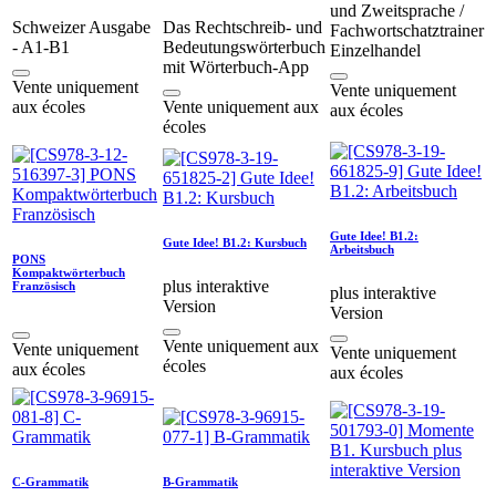
und Zweitsprache /
Schweizer Ausgabe
Das Rechtschreib- und
Fachwortschatztrainer
- A1-B1
Bedeutungswörterbuch
Einzelhandel
mit Wörterbuch-App
Vente uniquement
Vente uniquement
aux écoles
Vente uniquement aux
aux écoles
écoles
Gute Idee! B1.2:
Gute Idee! B1.2: Kursbuch
Arbeitsbuch
PONS
Kompaktwörterbuch
plus interaktive
Französisch
plus interaktive
Version
Version
Vente uniquement aux
Vente uniquement
Vente uniquement
écoles
aux écoles
aux écoles
C-Grammatik
B-Grammatik