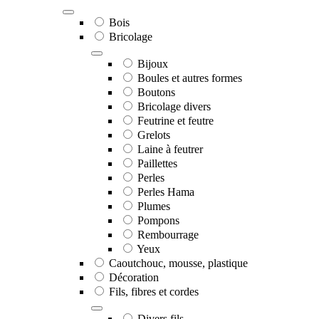
Bois
Bricolage
Bijoux
Boules et autres formes
Boutons
Bricolage divers
Feutrine et feutre
Grelots
Laine à feutrer
Paillettes
Perles
Perles Hama
Plumes
Pompons
Rembourrage
Yeux
Caoutchouc, mousse, plastique
Décoration
Fils, fibres et cordes
Divers fils