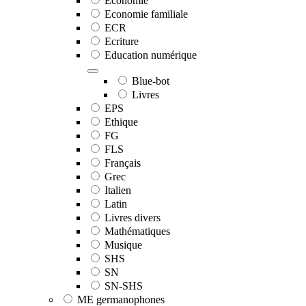
Economie
Economie familiale
ECR
Ecriture
Education numérique
Blue-bot
Livres
EPS
Ethique
FG
FLS
Français
Grec
Italien
Latin
Livres divers
Mathématiques
Musique
SHS
SN
SN-SHS
ME germanophones