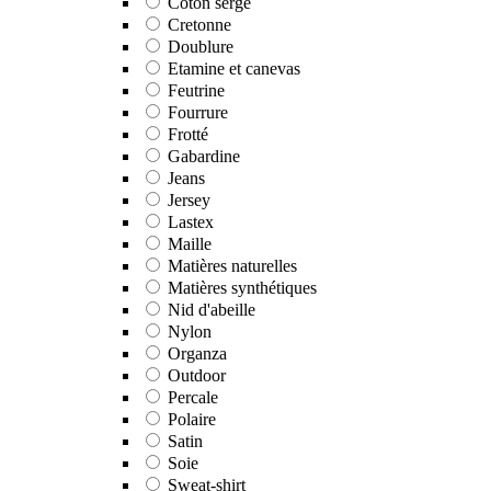
Coton sergé
Cretonne
Doublure
Etamine et canevas
Feutrine
Fourrure
Frotté
Gabardine
Jeans
Jersey
Lastex
Maille
Matières naturelles
Matières synthétiques
Nid d'abeille
Nylon
Organza
Outdoor
Percale
Polaire
Satin
Soie
Sweat-shirt