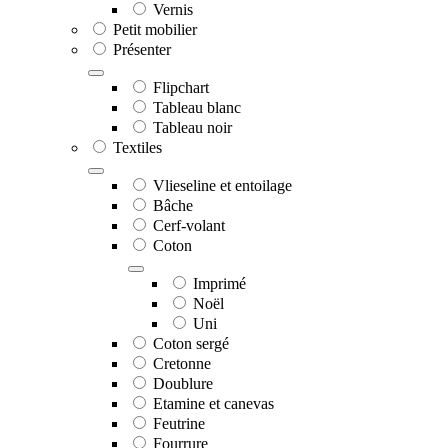
Vernis
Petit mobilier
Présenter
Flipchart
Tableau blanc
Tableau noir
Textiles
Vlieseline et entoilage
Bâche
Cerf-volant
Coton
Imprimé
Noël
Uni
Coton sergé
Cretonne
Doublure
Etamine et canevas
Feutrine
Fourrure