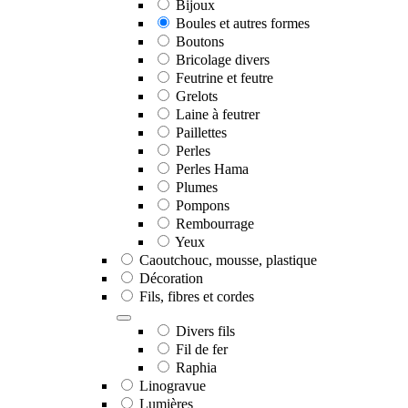
Bijoux
Boules et autres formes
Boutons
Bricolage divers
Feutrine et feutre
Grelots
Laine à feutrer
Paillettes
Perles
Perles Hama
Plumes
Pompons
Rembourrage
Yeux
Caoutchouc, mousse, plastique
Décoration
Fils, fibres et cordes
Divers fils
Fil de fer
Raphia
Linogravue
Lumières