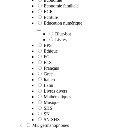
Economie
Economie familiale
ECR
Ecriture
Education numérique
Blue-bot
Livres
EPS
Ethique
FG
FLS
Français
Grec
Italien
Latin
Livres divers
Mathématiques
Musique
SHS
SN
SN-SHS
ME germanophones