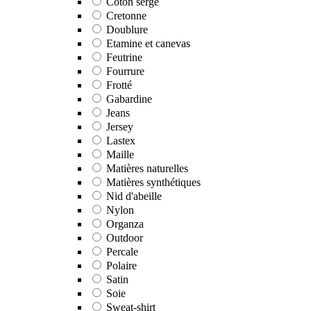
Coton sergé
Cretonne
Doublure
Etamine et canevas
Feutrine
Fourrure
Frotté
Gabardine
Jeans
Jersey
Lastex
Maille
Matières naturelles
Matières synthétiques
Nid d'abeille
Nylon
Organza
Outdoor
Percale
Polaire
Satin
Soie
Sweat-shirt